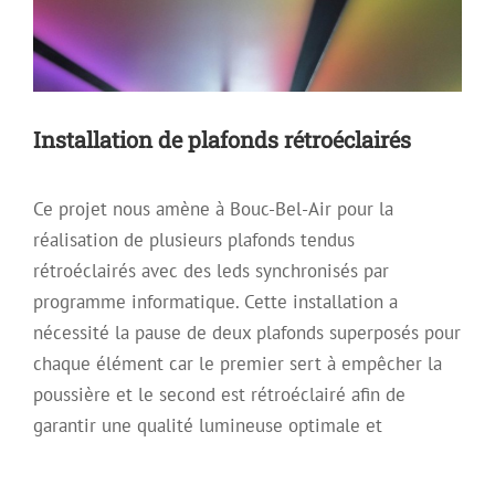
Installation de plafonds rétroéclairés
Ce projet nous amène à Bouc-Bel-Air pour la
réalisation de plusieurs plafonds tendus
rétroéclairés avec des leds synchronisés par
programme informatique. Cette installation a
nécessité la pause de deux plafonds superposés pour
chaque élément car le premier sert à empêcher la
poussière et le second est rétroéclairé afin de
Réalisation d’un plafond suspendu
garantir une qualité lumineuse optimale et
avec cadre acoustique
Archive
Plafond acoustique
Plafond décoratif
Plafond