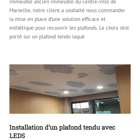
immeuble ancien immeuble du centre-ville de
Marseille, notre client a souhaité nous commander
la mise en place d’une solution efficace et
esthétique pour recouvrir les plafonds. Le choix s’est
Installation d’un plafond tendu avec
porté sur un plafond tendu laqué
LEDS
Archive
Plafond décoratif
Plafond Mirroir
Plafond Tendu
Plafond Tendu Laqué
Installation d’un plafond tendu avec
LEDS