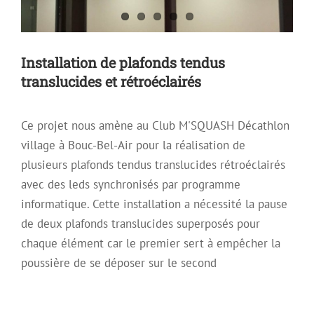
Installation de plafonds tendus
translucides et rétroéclairés
Ce projet nous amène au Club M'SQUASH Décathlon
village à Bouc-Bel-Air pour la réalisation de
plusieurs plafonds tendus translucides rétroéclairés
avec des leds synchronisés par programme
informatique. Cette installation a nécessité la pause
de deux plafonds translucides superposés pour
chaque élément car le premier sert à empêcher la
Installation d’un plafond tendu laqué
poussière de se déposer sur le second
avec LEDS en périphérie
Plafond décoratif
Plafond Mirroir
Plafond Tendu
Plafond