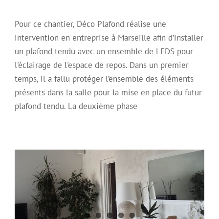
Pour ce chantier, Déco Plafond réalise une
intervention en entreprise à Marseille afin d’installer
un plafond tendu avec un ensemble de LEDS pour
l'éclairage de l'espace de repos. Dans un premier
temps, il a fallu protéger l’ensemble des éléments
présents dans la salle pour la mise en place du futur
Pose de plusieurs plafonds tendus
plafond tendu. La deuxième phase
laqués blanc
Archive
Plafond Mirroir
Plafond Tendu
Plafond tendu à
froid