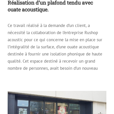
Réalisation d’un plafond tendu avec
ouate acoustique.
Ce travail réalisé à la demande d’un client, a
nécessité la collaboration de l’entreprise Rushop
acoustic pour ce qui concerne la mise en place sur
l’intégralité de la surface, d’une ouate acoustique
destinée à fournir une isolation phonique de haute
qualité. Cet espace destiné à recevoir un grand
Réalisation du plafond de l’espace
nombre de personnes, avait besoin d’un nouveau
nommé La Coque
Mur acoustique
Plafond acoustique
Plafond Micro-Perforé
Plafond Tendu
Plafond tendu rétroéclairé