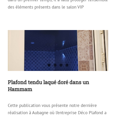
Plafond tendu laqué doré dans un
des éléments présents dans le salon VIP
Hammam
Plafon Tendu Satiné
Plafond décoratif
Plafond Mirroir
Plafond Tendu
Plafond tendu laqué doré dans un
Hammam
Cette publication vous présente notre dernière
réalisation à Aubagne où l’entreprise Déco Plafond a