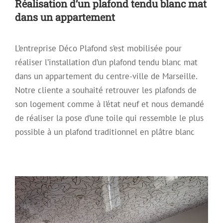
Réalisation d’un plafond tendu blanc mat
dans un appartement
L’entreprise Déco Plafond s’est mobilisée pour
réaliser l’installation d’un plafond tendu blanc mat
dans un appartement du centre-ville de Marseille.
Notre cliente a souhaité retrouver les plafonds de
son logement comme à l’état neuf et nous demandé
de réaliser la pose d’une toile qui ressemble le plus
Plafond tendu satiné et imprimé pour
possible à un plafond traditionnel en plâtre blanc
une cuisine
Plafon Tendu Satiné
Plafond décoratif
Plafond Mirroir
Plafond Tendu
Plafond tendu à froid
Plafond Tendu Laqué