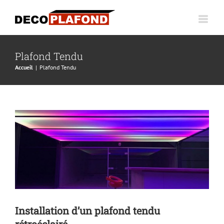
Passer
au
contenu
Plafond Tendu
Installation d’un plafond tendu
Accueil
Plafond Tendu
rétroéclairé
Archive
Plafond acoustique
Plafond décoratif
Plafond
Tendu
Installation d’un plafond tendu
rétroéclairé