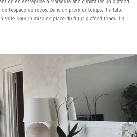
ntion en entreprise à Marseille afin d’installer un plafond
 plafonds tendus laqués blanc
de l'espace de repos. Dans un premier temps, il a fallu
oir
Plafond Tendu
Plafond tendu à froid
a salle pour la mise en place du futur plafond tendu. La