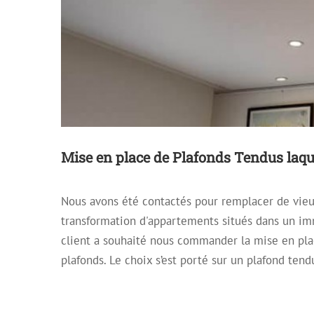
Mise en place de Plafonds Tendus laq
Nous avons été contactés pour remplacer de vieux
Installation d
transformation d'appartements situés dans un im
Archive
Plafond décoratif
Pla
client a souhaité nous commander la mise en plac
plafonds. Le choix s’est porté sur un plafond tend