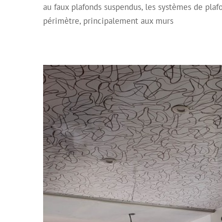
Plafon Tendu Satiné
Plafond décoratif
Plafond 
au faux plafonds suspendus, les systèmes de plaf
périmètre, principalement aux murs