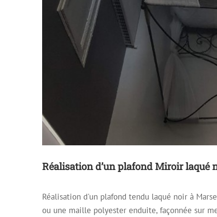
Réalisation d’un plafond Miroir laqué n
Réalisation d'un plafond tendu laqué noir à Mars
Plafond tendu sati
ou une maille polyester enduite, façonnée sur me