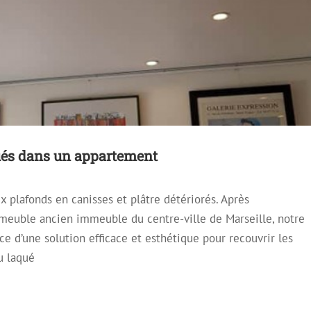
ués dans un appartement
 plafonds en canisses et plâtre détériorés. Après
’un plafond tendu avec LEDS
meuble ancien immeuble du centre-ville de Marseille, notre
fond Mirroir
Plafond Tendu
Plafond Tendu Laqué
e d’une solution efficace et esthétique pour recouvrir les
u laqué