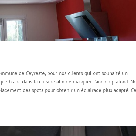
commune de Ceyreste, pour nos clients qui ont souhaité un
ond Miroir laqué noir à Marseille
qué blanc dans la cuisine afin de masquer l'ancien plafond. N
coratif
Plafond Mirroir
Plafond Tendu
lacement des spots pour obtenir un éclairage plus adapté. C