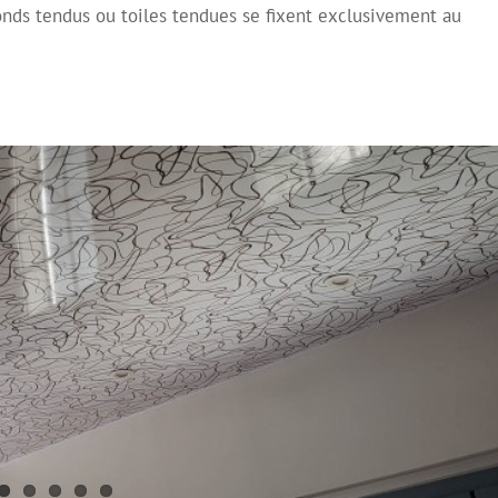
Mirroir
Plafond Tendu
Plafond tendu à froid
Plafond Tendu Laqué
onds tendus ou toiles tendues se fixent exclusivement au