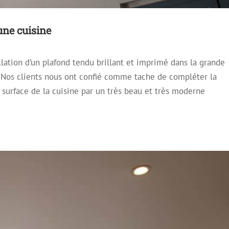
une cuisine
allation d’un plafond tendu brillant et imprimé dans la grande
ds Tendus laqués dans un appartement
e. Nos clients nous ont confié comme tache de compléter la
fond Mirroir
Plafond Tendu
Plafond Tendu Laqué
 surface de la cuisine par un très beau et très moderne