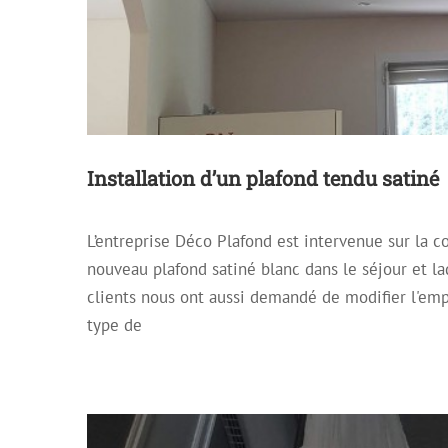
Installation d’un plafond tendu satiné
L’entreprise Déco Plafond est intervenue sur la 
Réalisation d’un plaf
nouveau plafond satiné blanc dans le séjour et la
Archive
Plafond dé
clients nous ont aussi demandé de modifier l'emp
type de