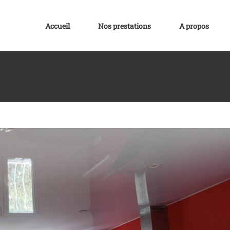
Accueil
Nos prestations
A propos
d’un plafond tendu satiné
u Satiné
Plafond Mirroir
Plafond Tendu