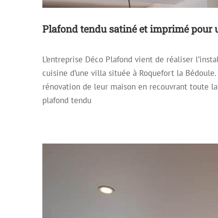
Plafond tendu satiné et imprimé pour 
L’entreprise Déco Plafond vient de réaliser l’inst
Mise en place de Plafon
cuisine d’une villa située à Roquefort la Bédoul
Archive
Plafond décoratif
Pla
rénovation de leur maison en recouvrant toute la
plafond tendu