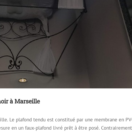
oir à Marseille
eille. Le plafond tendu est constitué par une membrane en PV
né et imprimé pour une cuisine
sure en un faux-plafond livré prêt à être posé. Contrairement