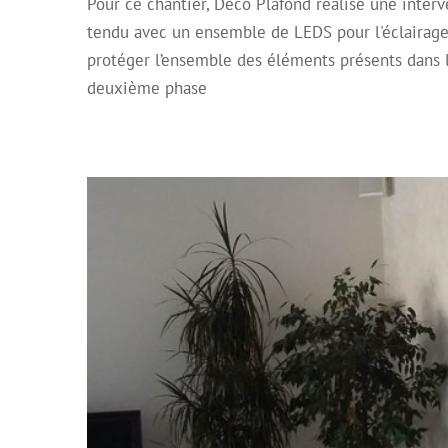
Pour ce chantier, Déco Plafond réalise une interve
Pose de plusieurs
tendu avec un ensemble de LEDS pour l'éclairage 
Archive
Plafond Mirr
protéger l’ensemble des éléments présents dans l
deuxième phase