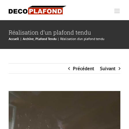
Passer
au
contenu
Réalisation d’un plafond tendu
Accueil
Archive
Plafond Tendu
Réalisation d’un plafond tendu
Précédent
Suivant
Voir
l'image
agrandie