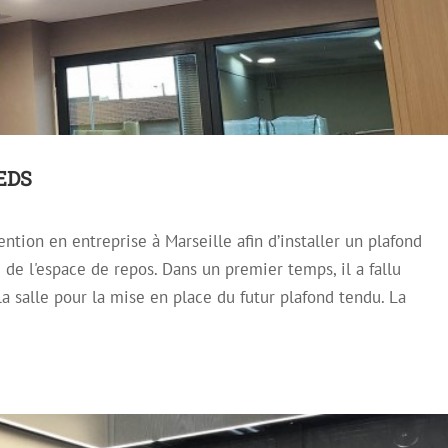
LEDS
ntion en entreprise à Marseille afin d’installer un plafond
d tendu laqué avec LEDS en périphérie
de l'espace de repos. Dans un premier temps, il a fallu
 Mirroir
Plafond Tendu
Plafond Tendu Laqué
a salle pour la mise en place du futur plafond tendu. La