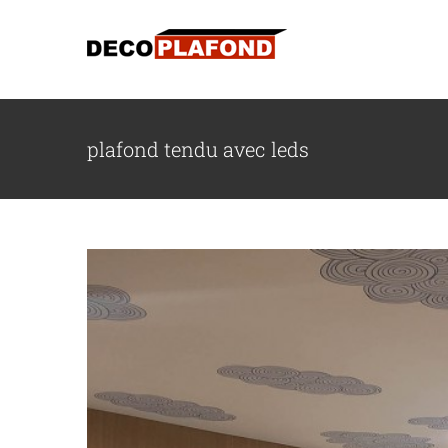
Passer
au
contenu
Installation d
Archive
Plafond décoratif
Pla
plafond tendu avec leds