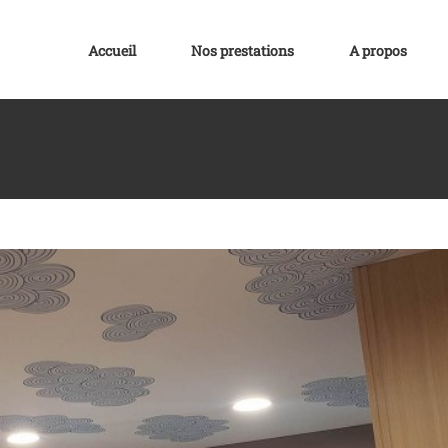
Accueil
Nos prestations
A propos
’un plafond tendu avec LEDS
fond Mirroir
Plafond Tendu
Plafond Tendu Laqué